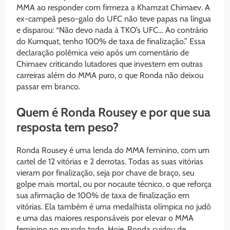
MMA ao responder com firmeza a Khamzat Chimaev. A
ex-campeã peso-galo do UFC não teve papas na língua
e disparou: “Não devo nada à TKO’s UFC… Ao contrário
do Kumquat, tenho 100% de taxa de finalização.” Essa
declaração polêmica veio após um comentário de
Chimaev criticando lutadores que investem em outras
carreiras além do MMA puro, o que Ronda não deixou
passar em branco.
Quem é Ronda Rousey e por que sua
resposta tem peso?
Ronda Rousey é uma lenda do MMA feminino, com um
cartel de 12 vitórias e 2 derrotas. Todas as suas vitórias
vieram por finalização, seja por chave de braço, seu
golpe mais mortal, ou por nocaute técnico, o que reforça
sua afirmação de 100% de taxa de finalização em
vitórias. Ela também é uma medalhista olímpica no judô
e uma das maiores responsáveis por elevar o MMA
feminino no mundo todo. Hoje, Ronda cuidou de