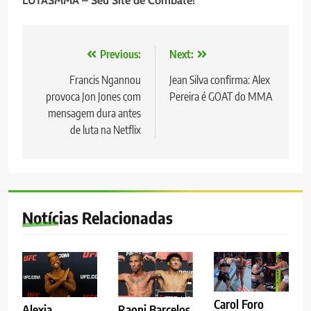
LUTASMMA – Seu Site de Combate!
Navegação
Previous:
Next:
de
Francis Ngannou
Jean Silva confirma: Alex
provoca Jon Jones com
Pereira é GOAT do MMA
Post
mensagem dura antes
de luta na Netflix
Notícias Relacionadas
Carol Foro
Alexia
Raoni Barcelos