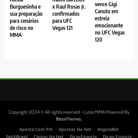
vence Gigi
Burguesinha e
x Raul Rosas Jr.
Canuto em
sua preparação
confirmados
estreia
para cenários
para UFC
emocionante
de risco no
Vegas 121
no UFC Vegas
MMA
120
Copyright 2024 © All rights reserved - Lutas MMA Powered By
.
BlazeThemes
Aposta Com PIX
Apostas Na Net
AngolaBet
BetXBrasil
Casino Na Net
DicasEsporte
Dicas-Esporte