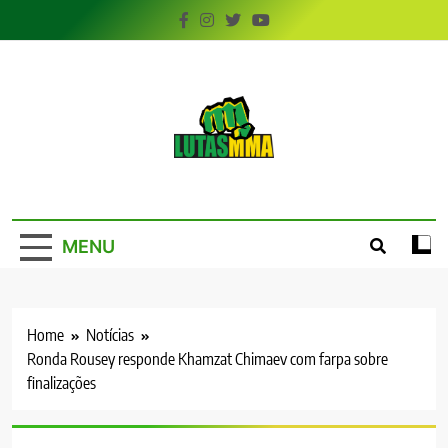
Skip
to
content
LutasMMA
Seu Site de Combate!
MENU
Home
Notícias
Ronda Rousey responde Khamzat Chimaev com farpa sobre
finalizações