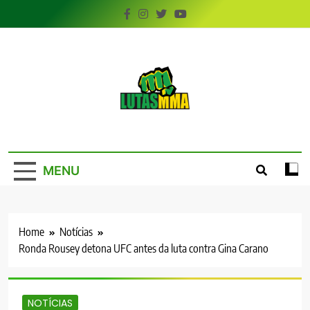
Skip
to
content
LutasMMA
Seu Site de Combate!
MENU
Home
Notícias
Ronda Rousey detona UFC antes da luta contra Gina Carano
NOTÍCIAS