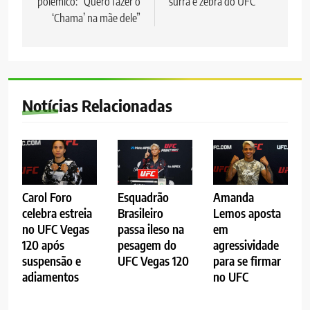
polêmico: “Quero fazer o
surra e zebra do UFC
‘Chama’ na mãe dele”
Notícias Relacionadas
Carol Foro
Esquadrão
Amanda
celebra estreia
Brasileiro
Lemos aposta
no UFC Vegas
passa ileso na
em
120 após
pesagem do
agressividade
suspensão e
UFC Vegas 120
para se firmar
adiamentos
no UFC