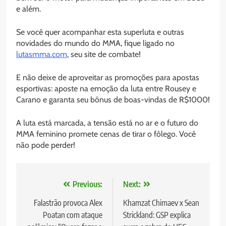
e além.
Se você quer acompanhar esta superluta e outras
novidades do mundo do MMA, fique ligado no
lutasmma.com
, seu site de combate!
E não deixe de aproveitar as promoções para apostas
esportivas: aposte na emoção da luta entre Rousey e
Carano e garanta seu bônus de boas-vindas de R$1000!
A luta está marcada, a tensão está no ar e o futuro do
MMA feminino promete cenas de tirar o fôlego. Você
não pode perder!
Navegação
Previous:
Next:
de
Falastrão provoca Alex
Khamzat Chimaev x Sean
Poatan com ataque
Strickland: GSP explica
Post