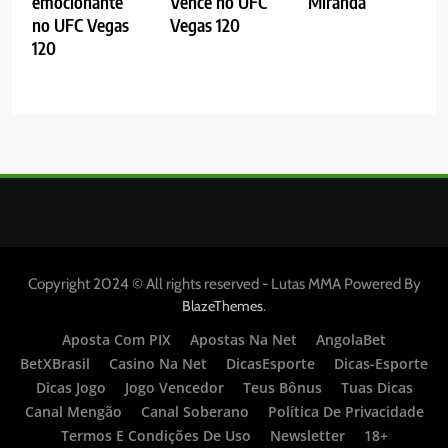
emocionante
Vence no UFC
Miranda
no UFC Vegas
Vegas 120
120
Copyright 2024 © All rights reserved - Lutas MMA Powered By
.
BlazeThemes
Aposta Com PIX
Apostas Na Net
AngolaBet
BetXBrasil
Casino Na Net
DicasEsporte
Dicas-Esporte
Dicas Jogo
Jogo Vencedor
Teus Bônus
Tuas Dicas
Canal Mengão
Canal Soberano
Política De Privacidade
Termos E Condições De Uso
Newsletter
18+