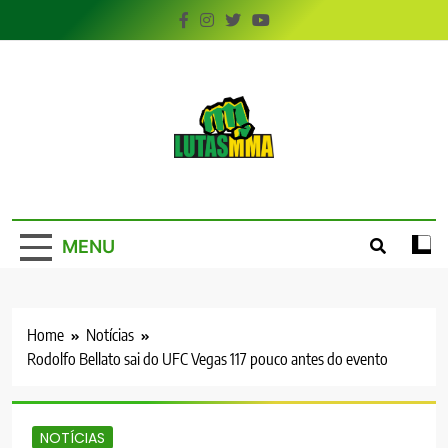
Skip
to
content
LutasMMA
Seu Site de Combate!
MENU
Home
Notícias
Rodolfo Bellato sai do UFC Vegas 117 pouco antes do evento
NOTÍCIAS