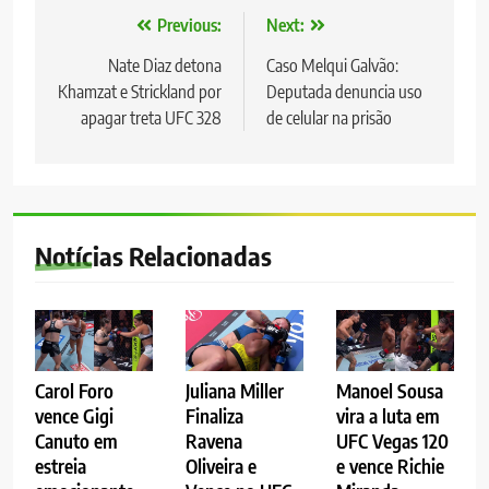
Navegação
Previous:
Next:
de
Nate Diaz detona
Caso Melqui Galvão:
Khamzat e Strickland por
Deputada denuncia uso
Post
apagar treta UFC 328
de celular na prisão
Notícias Relacionadas
Carol Foro
Juliana Miller
Manoel Sousa
vence Gigi
Finaliza
vira a luta em
Canuto em
Ravena
UFC Vegas 120
estreia
Oliveira e
e vence Richie