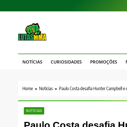
Skip
to
content
LutasMMA
Seu Site de Combate!
NOTÍCIAS
CURIOSIDADES
PROMOÇÕES
Home
Notícias
Paulo Costa desafia Hunter Campbell e
NOTÍCIAS
Paulo Costa desafia H