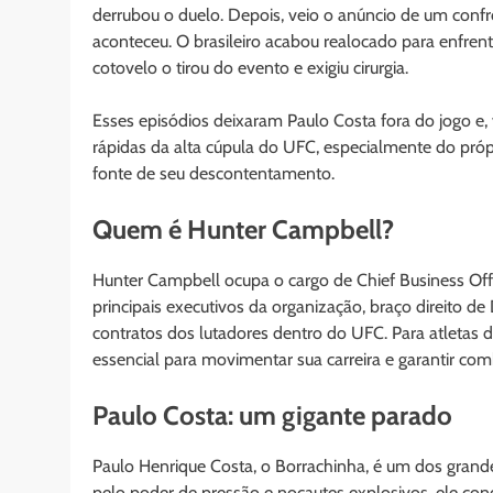
derrubou o duelo. Depois, veio o anúncio de um conf
aconteceu. O brasileiro acabou realocado para enfr
cotovelo o tirou do evento e exigiu cirurgia.
Esses episódios deixaram Paulo Costa fora do jogo e, 
rápidas da alta cúpula do UFC, especialmente do pró
fonte de seu descontentamento.
Quem é Hunter Campbell?
Hunter Campbell ocupa o cargo de Chief Business Of
principais executivos da organização, braço direito d
contratos dos lutadores dentro do UFC. Para atletas 
essencial para movimentar sua carreira e garantir com
Paulo Costa: um gigante parado
Paulo Henrique Costa, o Borrachinha, é um dos gran
pelo poder de pressão e nocautes explosivos, ele con