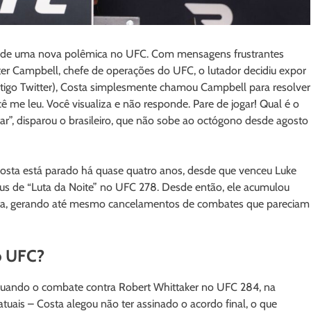
tro de uma nova polêmica no UFC. Com mensagens frustrantes
ter Campbell, chefe de operações do UFC, o lutador decidiu expor
antigo Twitter), Costa simplesmente chamou Campbell para resolver
cê me leu. Você visualiza e não responde. Pare de jogar! Qual é o
r”, disparou o brasileiro, que não sobe ao octógono desde agosto
Costa está parado há quase quatro anos, desde que venceu Luke
us de “Luta da Noite” no UFC 278. Desde então, ele acumulou
uta, gerando até mesmo cancelamentos de combates que pareciam
o UFC?
uando o combate contra Robert Whittaker no UFC 284, na
atuais – Costa alegou não ter assinado o acordo final, o que