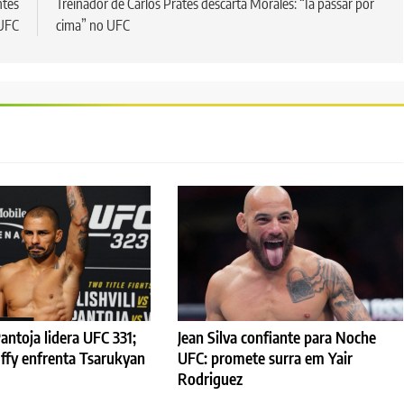
ntes
Treinador de Carlos Prates descarta Morales: “Ia passar por
UFC
cima” no UFC
antoja lidera UFC 331;
Jean Silva confiante para Noche
ffy enfrenta Tsarukyan
UFC: promete surra em Yair
Rodriguez