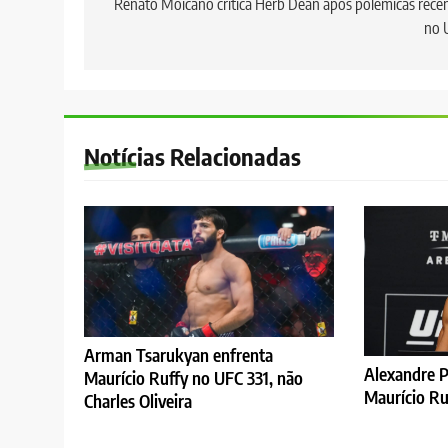
de
Renato Moicano critica Herb Dean após polêmicas rece
no 
Post
Notícias Relacionadas
Arman Tsarukyan enfrenta
Alexandre P
Maurício Ruffy no UFC 331, não
Maurício Ru
Charles Oliveira