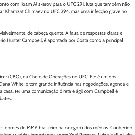
ronto com Ikram Aliskerov para o UFC 291, luta que também não
entar Khamzat Chimaev no UFC 294, mas uma infecção grave no
visivelmente, de cabeça quente. A falta de respostas claras e
prio Hunter Campbell, é apontada por Costa como a principal
ficer (CBO), ou Chefe de Operações no UFC. Ele é um dos
e Dana White, e tem grande influência nas negociações, agenda e
da casa, ter uma comunicação direta e ágil com Campbell é
bates.
des nomes do MMA brasileiro na categoria dos médios. Conhecido
quistou vitórias importantes sobre Yoel Romero, Uriah Hall e Luke