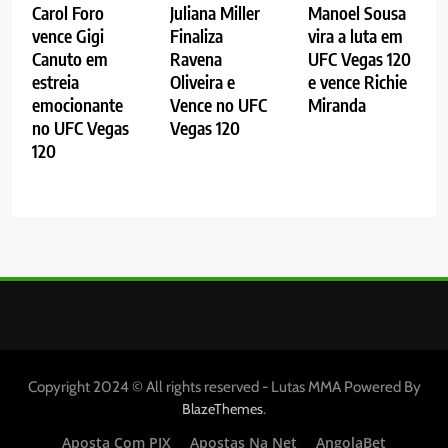
Carol Foro
Juliana Miller
Manoel Sousa
vence Gigi
Finaliza
vira a luta em
Canuto em
Ravena
UFC Vegas 120
estreia
Oliveira e
e vence Richie
emocionante
Vence no UFC
Miranda
no UFC Vegas
Vegas 120
120
Copyright 2024 © All rights reserved - Lutas MMA Powered By
.
BlazeThemes
Aposta Com PIX
Apostas Na Net
AngolaBet