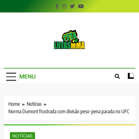
Skip
to
content
LutasMMA
Seu Site de Combate!
MENU
Home
Notícias
Norma Dumont frustrada com divisão peso-pena parada no UFC
NOTÍCIAS