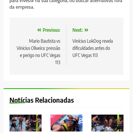
para investir na sua categoria, ou buscar alternativas fora
da empresa.
Navegação
Previous:
Next:
de
Mario Bautista vs
Vinícius LokDog revela
Vinicius Oliveira: pressão
dificuldades antes do
Post
e perigo no UFC Vegas
UFC Vegas 113
113
Notícias Relacionadas