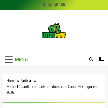
Skip
to
content
LutasMMA
Seu Site de Combate!
MENU
Home
Notícias
Michael Chandler confiante em duelo com Conor McGregor em
2026