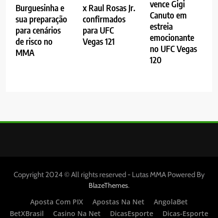
vence Gigi
Burguesinha e
x Raul Rosas Jr.
Canuto em
sua preparação
confirmados
estreia
para cenários
para UFC
emocionante
de risco no
Vegas 121
no UFC Vegas
MMA
120
Copyright 2024 © All rights reserved - Lutas MMA Powered By
.
BlazeThemes
Aposta Com PIX
Apostas Na Net
AngolaBet
BetXBrasil
Casino Na Net
DicasEsporte
Dicas-Esporte