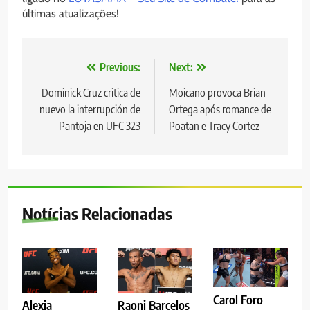
últimas atualizações!
Navegação
Previous:
Next:
de
Dominick Cruz critica de
Moicano provoca Brian
nuevo la interrupción de
Ortega após romance de
Post
Pantoja en UFC 323
Poatan e Tracy Cortez
Notícias Relacionadas
Carol Foro
Alexia
Raoni Barcelos