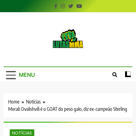
Skip
to
content
LutasMMA
Seu Site de Combate!
MENU
Home
Notícias
Merab Dvalishvili é o GOAT do peso galo, diz ex-campeão Sterling
NOTÍCIAS