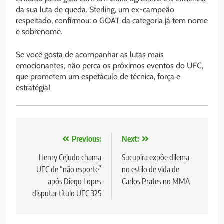
da sua luta de queda. Sterling, um ex-campeão
respeitado, confirmou: o GOAT da categoria já tem nome
e sobrenome.
Se você gosta de acompanhar as lutas mais
emocionantes, não perca os próximos eventos do UFC,
que prometem um espetáculo de técnica, força e
estratégia!
Navegação
Previous:
Next:
de
Henry Cejudo chama
Sucupira expõe dilema
UFC de “não esporte”
no estilo de vida de
Post
após Diego Lopes
Carlos Prates no MMA
disputar título UFC 325