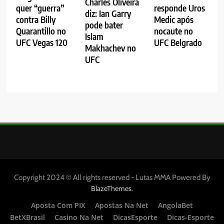
Charles Oliveira
quer “guerra”
responde Uros
diz: Ian Garry
contra Billy
Medic após
pode bater
Quarantillo no
nocaute no
Islam
UFC Vegas 120
UFC Belgrado
Makhachev no
UFC
Copyright 2024 © All rights reserved - Lutas MMA Powered By
.
BlazeThemes
Aposta Com PIX
Apostas Na Net
AngolaBet
BetXBrasil
Casino Na Net
DicasEsporte
Dicas-Esporte