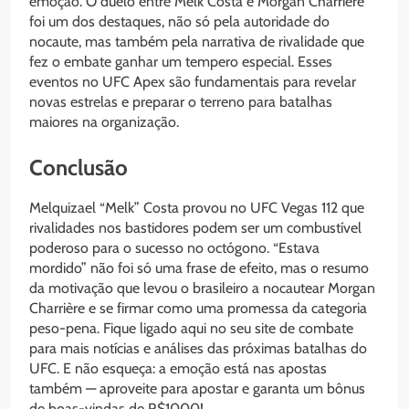
emoção. O duelo entre Melk Costa e Morgan Charrière
foi um dos destaques, não só pela autoridade do
nocaute, mas também pela narrativa de rivalidade que
fez o embate ganhar um tempero especial. Esses
eventos no UFC Apex são fundamentais para revelar
novas estrelas e preparar o terreno para batalhas
maiores na organização.
Conclusão
Melquizael “Melk” Costa provou no UFC Vegas 112 que
rivalidades nos bastidores podem ser um combustível
poderoso para o sucesso no octógono. “Estava
mordido” não foi só uma frase de efeito, mas o resumo
da motivação que levou o brasileiro a nocautear Morgan
Charrière e se firmar como uma promessa da categoria
peso-pena. Fique ligado aqui no seu site de combate
para mais notícias e análises das próximas batalhas do
UFC. E não esqueça: a emoção está nas apostas
também — aproveite para apostar e garanta um bônus
de boas-vindas de R$1000!