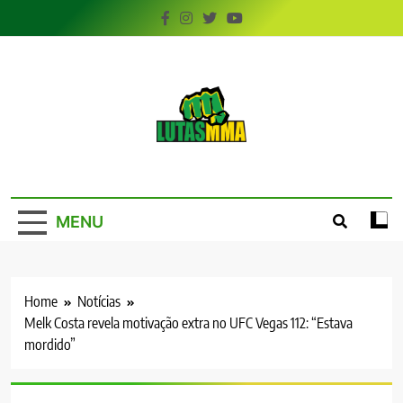
Skip
to
content
LutasMMA
Seu Site de Combate!
MENU
Home
Notícias
Melk Costa revela motivação extra no UFC Vegas 112: “Estava
mordido”