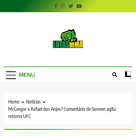
Skip
to
content
LutasMMA
Seu Site de Combate!
MENU
Home
Notícias
McGregor x Rafael dos Anjos? Comentário de Sonnen agita
retorno UFC