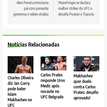
de
Alex Pereira emociona
Manel Kape se declara
pai com presente
melhor striker do UFC e
Post
generoso e vídeo viraliza
desafia Poatan e Topuria
Notícias Relacionadas
Carlos Prates
Makhachev
Charles Oliveira
responde Uros
quer duelo
diz: Ian Garry
Medic após
contra Carlos
pode bater
nocaute no
Prates: desafio
Islam
UFC Belgrado
aprovado!
Makhachev no
UFC