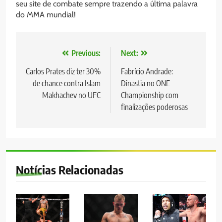
seu site de combate sempre trazendo a última palavra
do MMA mundial!
Navegação
Previous:
Next:
de
Carlos Prates diz ter 30%
Fabrício Andrade:
de chance contra Islam
Dinastia no ONE
Post
Makhachev no UFC
Championship com
finalizações poderosas
Notícias Relacionadas