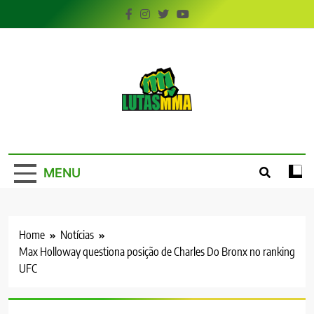
Skip
to
content
LutasMMA
Seu Site de Combate!
MENU
Home
Notícias
Max Holloway questiona posição de Charles Do Bronx no ranking
UFC