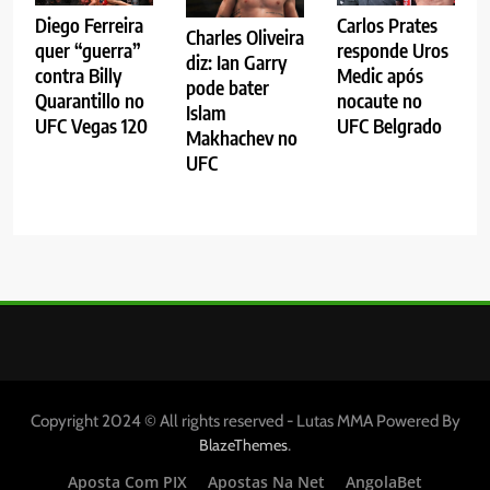
Diego Ferreira
Carlos Prates
Charles Oliveira
quer “guerra”
responde Uros
diz: Ian Garry
contra Billy
Medic após
pode bater
Quarantillo no
nocaute no
Islam
UFC Vegas 120
UFC Belgrado
Makhachev no
UFC
Copyright 2024 © All rights reserved - Lutas MMA Powered By
.
BlazeThemes
Aposta Com PIX
Apostas Na Net
AngolaBet