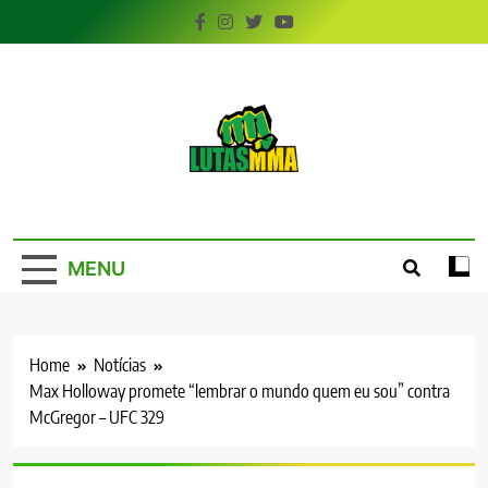
Skip
to
content
LutasMMA
Seu Site de Combate!
MENU
Home
Notícias
Max Holloway promete “lembrar o mundo quem eu sou” contra
McGregor – UFC 329