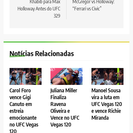
Khabib para Max
McGregor vs Holloway:
Post
Holloway Antes do UFC
“Ferrari vs Civic”
329
Notícias Relacionadas
Carol Foro
Juliana Miller
Manoel Sousa
vence Gigi
Finaliza
vira a luta em
Canuto em
Ravena
UFC Vegas 120
estreia
Oliveira e
e vence Richie
emocionante
Vence no UFC
Miranda
no UFC Vegas
Vegas 120
120