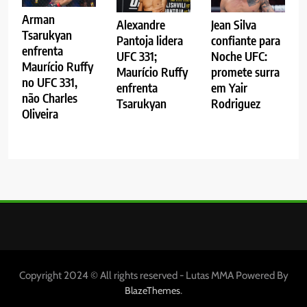
Arman
Alexandre
Jean Silva
Tsarukyan
Pantoja lidera
confiante para
enfrenta
UFC 331;
Noche UFC:
Maurício Ruffy
Maurício Ruffy
promete surra
no UFC 331,
enfrenta
em Yair
não Charles
Tsarukyan
Rodriguez
Oliveira
Copyright 2024 © All rights reserved - Lutas MMA Powered By
.
BlazeThemes