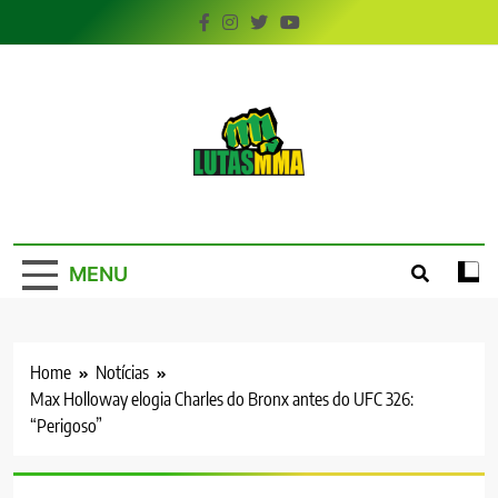
Skip
to
content
LutasMMA
Seu Site de Combate!
MENU
Home
Notícias
Max Holloway elogia Charles do Bronx antes do UFC 326:
“Perigoso”