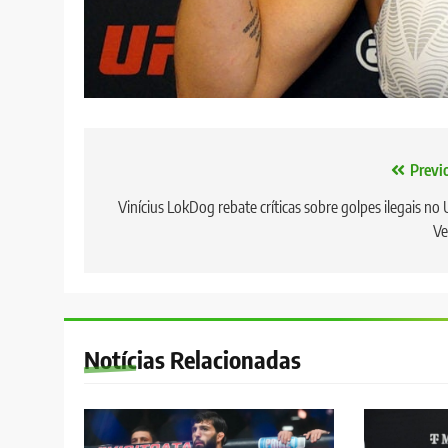
Navegação
Previ
de
Vinícius LokDog rebate críticas sobre golpes ilegais no
Ve
Post
Notícias Relacionadas