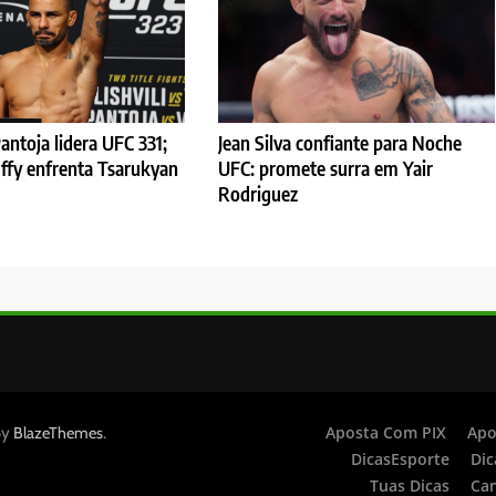
antoja lidera UFC 331;
Jean Silva confiante para Noche
ffy enfrenta Tsarukyan
UFC: promete surra em Yair
Rodriguez
By
.
Aposta Com PIX
Apo
BlazeThemes
DicasEsporte
Dic
Tuas Dicas
Ca