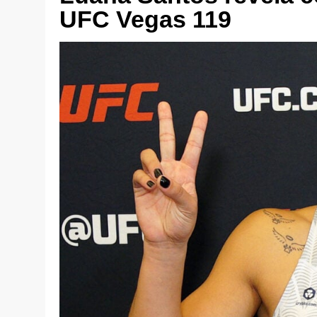
UFC Vegas 119