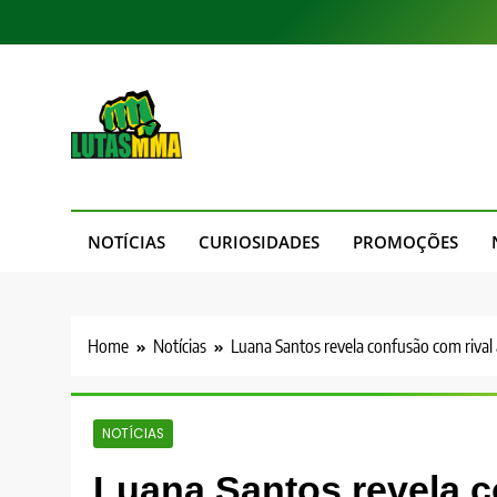
Skip
to
content
LutasMMA
Seu Site de Combate!
NOTÍCIAS
CURIOSIDADES
PROMOÇÕES
Home
Notícias
Luana Santos revela confusão com rival
NOTÍCIAS
Luana Santos revela c