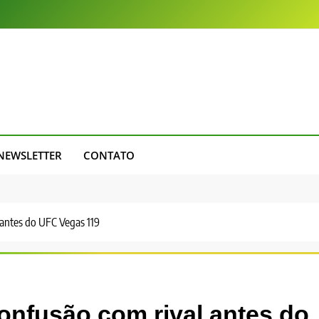
NEWSLETTER
CONTATO
 antes do UFC Vegas 119
onfusão com rival antes do