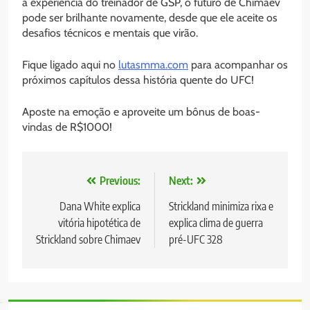
a experiência do treinador de GSP, o futuro de Chimaev
pode ser brilhante novamente, desde que ele aceite os
desafios técnicos e mentais que virão.
Fique ligado aqui no
lutasmma.com
para acompanhar os
próximos capítulos dessa história quente do UFC!
Aposte na emoção e aproveite um bônus de boas-
vindas de R$1000!
Navegação
Previous:
Next:
de
Dana White explica
Strickland minimiza rixa e
vitória hipotética de
explica clima de guerra
Post
Strickland sobre Chimaev
pré-UFC 328