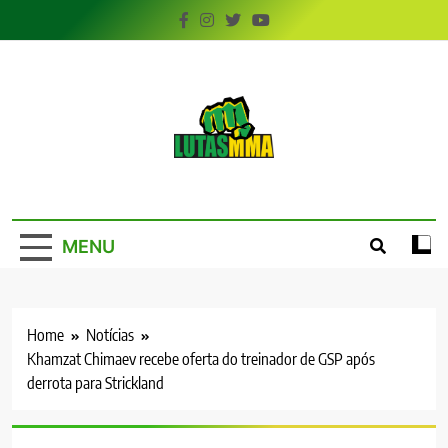
Skip
to
content
LutasMMA
Seu Site de Combate!
MENU
Home
Notícias
Khamzat Chimaev recebe oferta do treinador de GSP após
derrota para Strickland