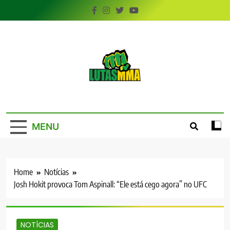
Skip
to
content
LutasMMA
Seu Site de Combate!
MENU
Home
Notícias
Josh Hokit provoca Tom Aspinall: “Ele está cego agora” no UFC
NOTÍCIAS