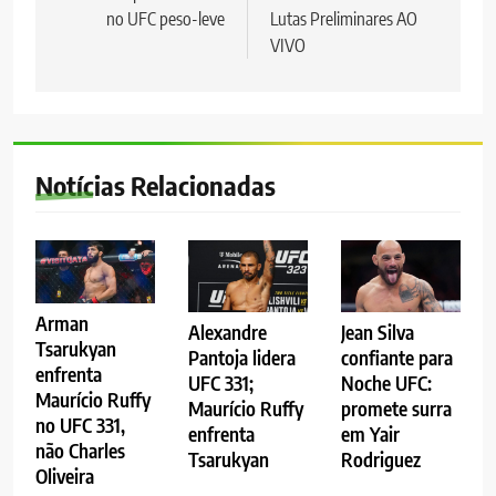
Post
no UFC peso-leve
Lutas Preliminares AO
VIVO
Notícias Relacionadas
Arman
Alexandre
Jean Silva
Tsarukyan
Pantoja lidera
confiante para
enfrenta
UFC 331;
Noche UFC:
Maurício Ruffy
Maurício Ruffy
promete surra
no UFC 331,
enfrenta
em Yair
não Charles
Tsarukyan
Rodriguez
Oliveira