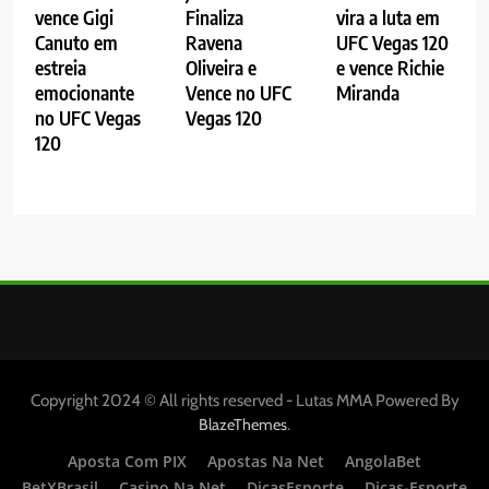
vence Gigi
Finaliza
vira a luta em
Canuto em
Ravena
UFC Vegas 120
estreia
Oliveira e
e vence Richie
emocionante
Vence no UFC
Miranda
no UFC Vegas
Vegas 120
120
Copyright 2024 © All rights reserved - Lutas MMA Powered By
.
BlazeThemes
Aposta Com PIX
Apostas Na Net
AngolaBet
BetXBrasil
Casino Na Net
DicasEsporte
Dicas-Esporte