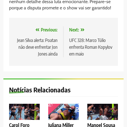
nenhum detalhe dessa luta emocionante. Prepare-se
porque a disputa promete e o show vai ser garantido!
Navegação
Previous:
Next:
de
Jean Silva alerta: Poatan
UFC 328: Marco Túlio
não deve enfrentar Jon
enfrenta Roman Kopylov
Post
Jones ainda
em maio
Notícias Relacionadas
Carol Foro
Juliana Miller
Manoel Sousa