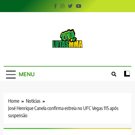
Skip
to
content
LutasMMA
Seu Site de Combate!
MENU
Home
Notícias
José Henrique Canela confirma estreia no UFC Vegas 115 após
suspensão