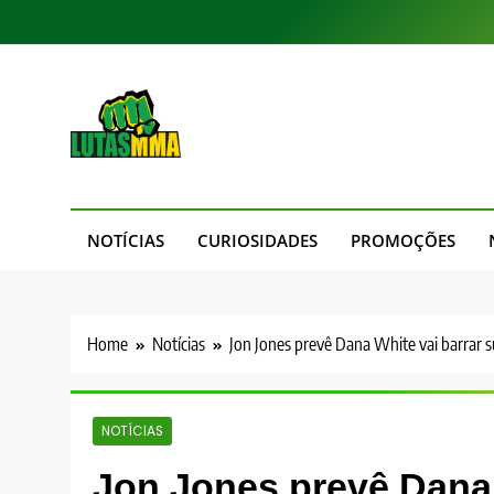
Skip
to
content
LutasMMA
Seu Site de Combate!
NOTÍCIAS
CURIOSIDADES
PROMOÇÕES
Home
Notícias
Jon Jones prevê Dana White vai barrar s
NOTÍCIAS
Jon Jones prevê Dana 