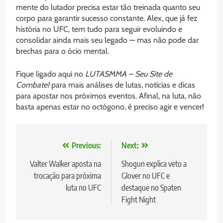
mente do lutador precisa estar tão treinada quanto seu
corpo para garantir sucesso constante. Alex, que já fez
história no UFC, tem tudo para seguir evoluindo e
consolidar ainda mais seu legado — mas não pode dar
brechas para o ócio mental.
Fique ligado aqui no
LUTASMMA – Seu Site de
Combate!
para mais análises de lutas, notícias e dicas
para apostar nos próximos eventos. Afinal, na luta, não
basta apenas estar no octógono, é preciso agir e vencer!
Navegação
Previous:
Next:
de
Valter Walker aposta na
Shogun explica veto a
trocação para próxima
Glover no UFC e
Post
luta no UFC
destaque no Spaten
Fight Night