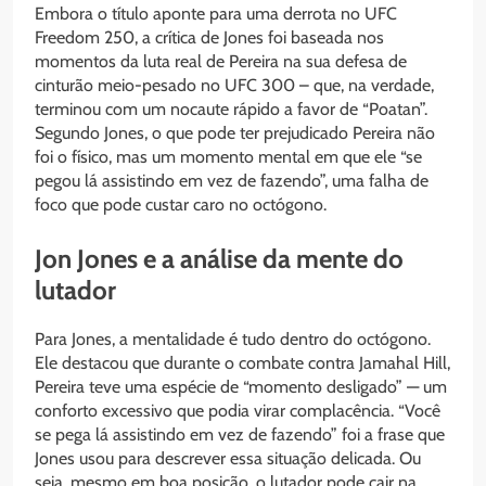
Embora o título aponte para uma derrota no UFC
Freedom 250, a crítica de Jones foi baseada nos
momentos da luta real de Pereira na sua defesa de
cinturão meio-pesado no UFC 300 – que, na verdade,
terminou com um nocaute rápido a favor de “Poatan”.
Segundo Jones, o que pode ter prejudicado Pereira não
foi o físico, mas um momento mental em que ele “se
pegou lá assistindo em vez de fazendo”, uma falha de
foco que pode custar caro no octógono.
Jon Jones e a análise da mente do
lutador
Para Jones, a mentalidade é tudo dentro do octógono.
Ele destacou que durante o combate contra Jamahal Hill,
Pereira teve uma espécie de “momento desligado” — um
conforto excessivo que podia virar complacência. “Você
se pega lá assistindo em vez de fazendo” foi a frase que
Jones usou para descrever essa situação delicada. Ou
seja, mesmo em boa posição, o lutador pode cair na