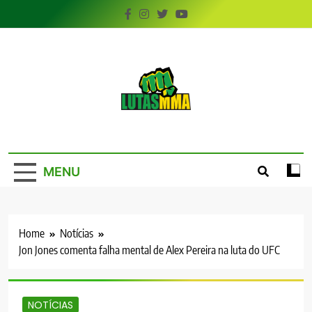
Skip
to
content
LutasMMA
Seu Site de Combate!
MENU
Home
Notícias
Jon Jones comenta falha mental de Alex Pereira na luta do UFC
NOTÍCIAS