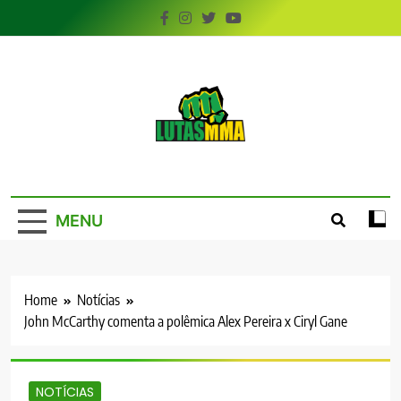
Skip
to
content
LutasMMA
Seu Site de Combate!
MENU
Home
Notícias
John McCarthy comenta a polêmica Alex Pereira x Ciryl Gane
NOTÍCIAS