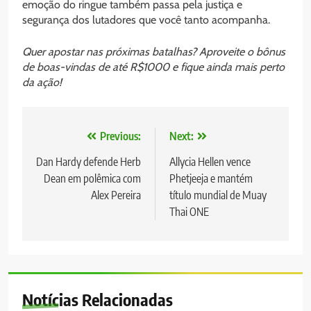
emoção do ringue também passa pela justiça e
segurança dos lutadores que você tanto acompanha.
Quer apostar nas próximas batalhas? Aproveite o bônus
de boas-vindas de até R$1000 e fique ainda mais perto
da ação!
Navegação
Previous:
Next:
de
Dan Hardy defende Herb
Allycia Hellen vence
Dean em polêmica com
Phetjeeja e mantém
Post
Alex Pereira
título mundial de Muay
Thai ONE
Notícias Relacionadas