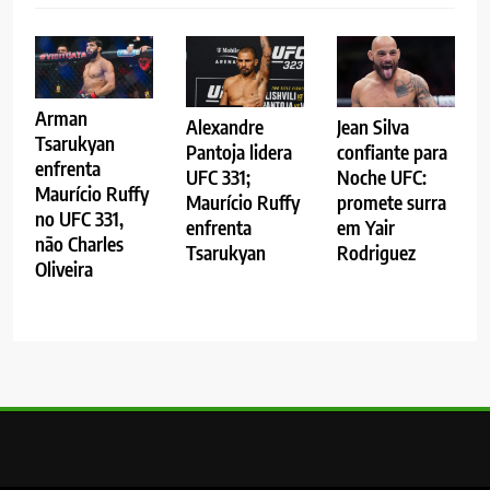
Arman
Alexandre
Jean Silva
Tsarukyan
Pantoja lidera
confiante para
enfrenta
UFC 331;
Noche UFC:
Maurício Ruffy
Maurício Ruffy
promete surra
no UFC 331,
enfrenta
em Yair
não Charles
Tsarukyan
Rodriguez
Oliveira