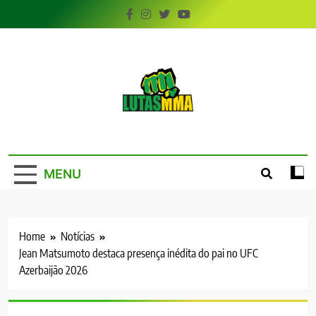
Skip
to
content
LutasMMA
Seu Site de Combate!
MENU
Home
Notícias
Jean Matsumoto destaca presença inédita do pai no UFC
Azerbaijão 2026