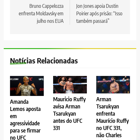
de
Bruno Cappelozza
Jon Jones apoia Dustin
enfrenta Moldavsky em
Poirier após prisão: “Isso
Post
julho nos EUA
também passará”
Notícias Relacionadas
Mauricio Ruffy
Arman
Amanda
avisa Arman
Tsarukyan
Lemos aposta
Tsarukyan
enfrenta
em
antes do UFC
Maurício Ruffy
agressividade
331
no UFC 331,
para se firmar
não Charles
no UFC