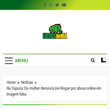
Skip
to
content
LutasMMA
Seu Site de Combate!
MENU
Home
Notícias
Ilia Topuria: Ex-mulher denuncia Joe Rogan por abuso online em
imagem falsa