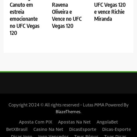
Canuto em
Ravena
UFC Vegas 120
estreia
Oliveira e
e vence Richie
emocionante
Vence no UFC
Miranda
no UFC Vegas
Vegas 120
120
Copyright 2024 © All rights reserved - Lutas MMA Powered By
.
BlazeThemes
Aposta Com PIX
Apostas Na Net
AngolaBet
BetXBrasil
Casino Na Net
DicasEsporte
Dicas-Esporte
Dicas Jogo
Jogo Vencedor
Teus Bônus
Tuas Dicas