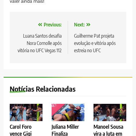
valer ainda mais!
Navegação
Previous:
Next:
de
Luana Santos desafia
Guilherme Pat projeta
Nora Cornolle após
evolução e vitória após
Post
vitória no UFC Vegas 112
estreia no UFC
Notícias Relacionadas
Carol Foro
Juliana Miller
Manoel Sousa
vence Gigi
Finaliza
vira a luta em