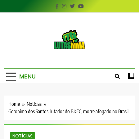
Skip
to
content
LutasMMA
Seu Site de Combate!
MENU
Home
Notícias
Geronimo dos Santos, lutador do BKFC, morre afogado no Brasil
NOTÍCIAS