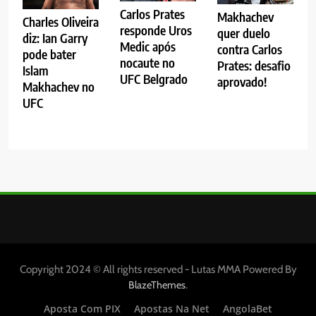
Carlos Prates
Makhachev
Charles Oliveira
responde Uros
quer duelo
diz: Ian Garry
Medic após
contra Carlos
pode bater
nocaute no
Prates: desafio
Islam
UFC Belgrado
aprovado!
Makhachev no
UFC
Copyright 2024 © All rights reserved - Lutas MMA Powered By
.
BlazeThemes
Aposta Com PIX
Apostas Na Net
AngolaBet