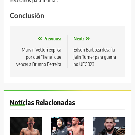
necesarios para triunfar.
Conclusión
Navegação
Previous:
Next:
de
Marvin Vettori explica
Edson Barboza desafia
por qué “tiene” que
Jalin Turner para guerra
Post
vencer a Brunno Ferreira
no UFC 323
Notícias Relacionadas