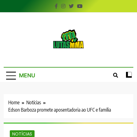
Skip
to
content
LutasMMA
Seu Site de Combate!
MENU
Home
Notícias
Edson Barboza promete aposentadoria ao UFC e família
NOTÍCIAS