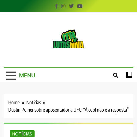
Skip
to
content
LutasMMA
Seu Site de Combate!
MENU
Home
Notícias
Dustin Poirier sobre aposentadoria UFC: “Álcool não é a resposta”
NOTÍCIAS