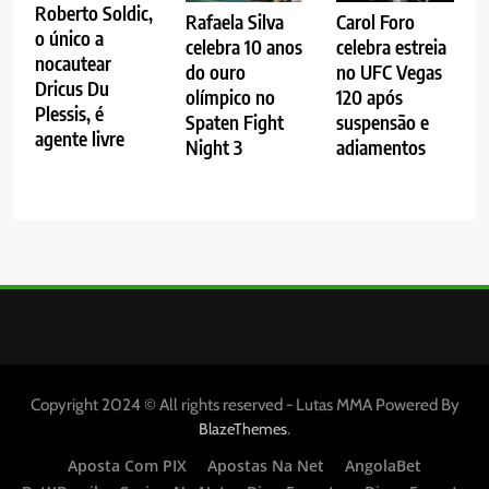
Roberto Soldic,
Rafaela Silva
Carol Foro
o único a
celebra 10 anos
celebra estreia
nocautear
do ouro
no UFC Vegas
Dricus Du
olímpico no
120 após
Plessis, é
Spaten Fight
suspensão e
agente livre
Night 3
adiamentos
Copyright 2024 © All rights reserved - Lutas MMA Powered By
.
BlazeThemes
Aposta Com PIX
Apostas Na Net
AngolaBet