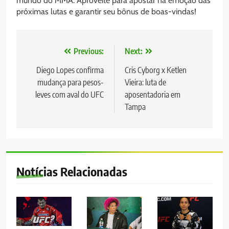
mundo do MMA. Aproveite para apostar na emoção das
próximas lutas e garantir seu bônus de boas-vindas!
Navegação
Previous:
Next:
de
Diego Lopes confirma
Cris Cyborg x Ketlen
mudança para pesos-
Vieira: luta de
Post
leves com aval do UFC
aposentadoria em
Tampa
Notícias Relacionadas