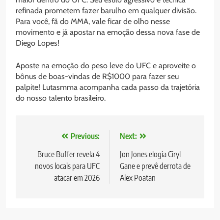
refinada prometem fazer barulho em qualquer divisão.
Para você, fã do MMA, vale ficar de olho nesse
movimento e já apostar na emoção dessa nova fase de
Diego Lopes!
Aposte na emoção do peso leve do UFC e aproveite o
bônus de boas-vindas de R$1000 para fazer seu
palpite! Lutasmma acompanha cada passo da trajetória
do nosso talento brasileiro.
Navegação
Previous:
Next:
de
Bruce Buffer revela 4
Jon Jones elogia Ciryl
novos locais para UFC
Gane e prevê derrota de
Post
atacar em 2026
Alex Poatan