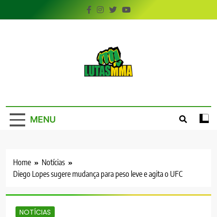
Skip
to
content
LutasMMA
Seu Site de Combate!
MENU
Home
Notícias
Diego Lopes sugere mudança para peso leve e agita o UFC
NOTÍCIAS