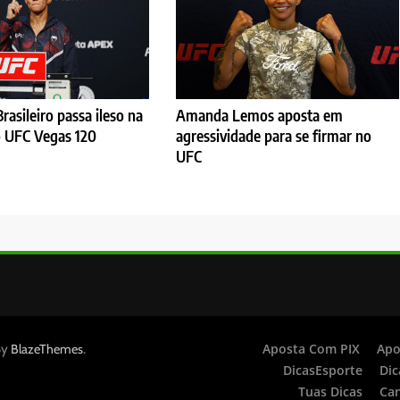
rasileiro passa ileso na
Amanda Lemos aposta em
 UFC Vegas 120
agressividade para se firmar no
UFC
By
.
Aposta Com PIX
Apo
BlazeThemes
DicasEsporte
Dic
Tuas Dicas
Ca