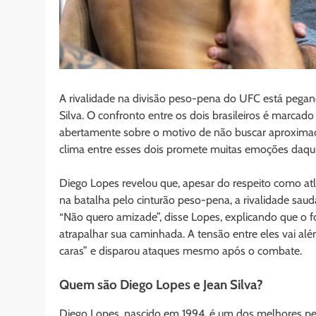
A rivalidade na divisão peso-pena do UFC está pegan
Silva. O confronto entre os dois brasileiros é marca
abertamente sobre o motivo de não buscar aproximaç
clima entre esses dois promete muitas emoções daqui 
Diego Lopes revelou que, apesar do respeito como atl
na batalha pelo cinturão peso-pena, a rivalidade sau
“Não quero amizade”, disse Lopes, explicando que o f
atrapalhar sua caminhada. A tensão entre eles vai a
caras” e disparou ataques mesmo após o combate.
Quem são Diego Lopes e Jean Silva?
Diego Lopes, nascido em 1994, é um dos melhores pes