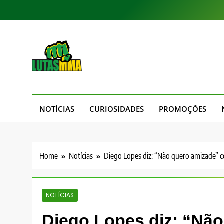
Skip
to
content
LutasMMA
Seu Site de Combate!
NOTÍCIAS
CURIOSIDADES
PROMOÇÕES
Home
Notícias
Diego Lopes diz: “Não quero amizade” c
NOTÍCIAS
Diego Lopes diz: “Nã