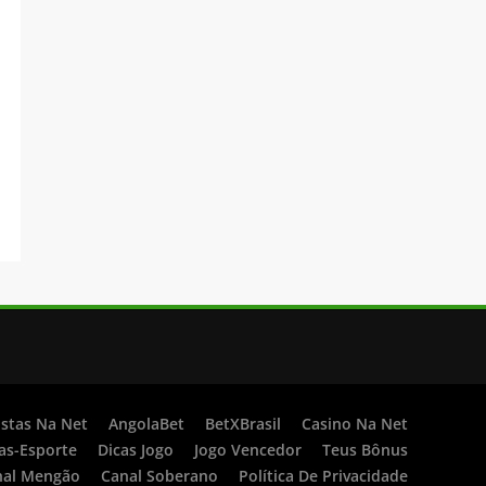
stas Na Net
AngolaBet
BetXBrasil
Casino Na Net
as-Esporte
Dicas Jogo
Jogo Vencedor
Teus Bônus
nal Mengão
Canal Soberano
Política De Privacidade