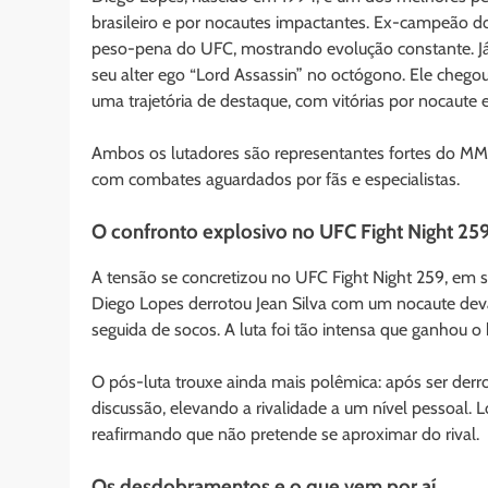
brasileiro e por nocautes impactantes. Ex-campeão d
peso-pena do UFC, mostrando evolução constante. Já J
seu alter ego “Lord Assassin” no octógono. Ele cheg
uma trajetória de destaque, com vitórias por nocaute e
Ambos os lutadores são representantes fortes do MM
com combates aguardados por fãs e especialistas.
O confronto explosivo no UFC Fight Night 25
A tensão se concretizou no UFC Fight Night 259, em s
Diego Lopes derrotou Jean Silva com um nocaute dev
seguida de socos. A luta foi tão intensa que ganhou o
O pós-luta trouxe ainda mais polêmica: após ser derr
discussão, elevando a rivalidade a um nível pessoal.
reafirmando que não pretende se aproximar do rival.
Os desdobramentos e o que vem por aí