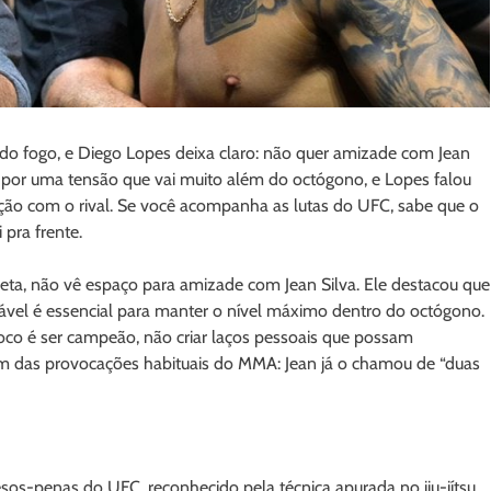
do fogo, e Diego Lopes deixa claro: não quer amizade com Jean
do por uma tensão que vai muito além do octógono, e Lopes falou
ão com o rival. Se você acompanha as lutas do UFC, sabe que o
pra frente.
eta, não vê espaço para amizade com Jean Silva. Ele destacou que
dável é essencial para manter o nível máximo dentro do octógono.
oco é ser campeão, não criar laços pessoais que possam
lém das provocações habituais do MMA: Jean já o chamou de “duas
os-penas do UFC, reconhecido pela técnica apurada no jiu-jítsu