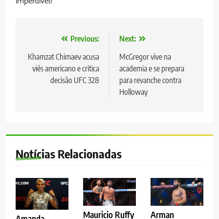
imperdível!
Navegação
Previous:
Next:
de
Khamzat Chimaev acusa
McGregor vive na
viés americano e critica
academia e se prepara
Post
decisão UFC 328
para revanche contra
Holloway
Notícias Relacionadas
Mauricio Ruffy
Arman
Amanda