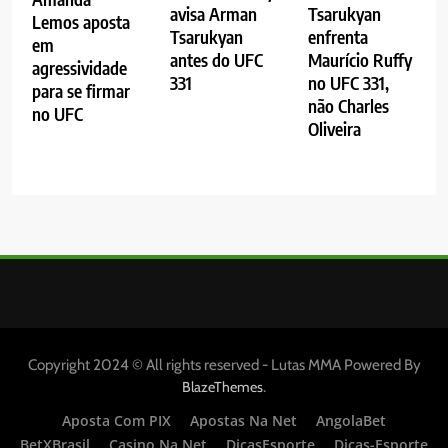
avisa Arman
Tsarukyan
Lemos aposta
Tsarukyan
enfrenta
em
antes do UFC
Maurício Ruffy
agressividade
331
no UFC 331,
para se firmar
não Charles
no UFC
Oliveira
Copyright 2024 © All rights reserved - Lutas MMA Powered By
.
BlazeThemes
Aposta Com PIX
Apostas Na Net
AngolaBet
BetXBrasil
Casino Na Net
DicasEsporte
Dicas-Esporte