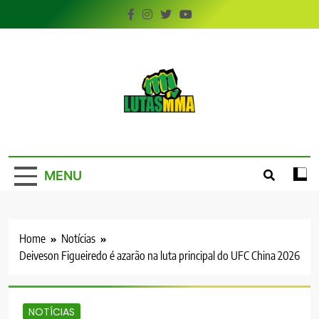
Skip
to
content
LutasMMA
Seu Site de Combate!
MENU
Home
Notícias
Deiveson Figueiredo é azarão na luta principal do UFC China 2026
NOTÍCIAS