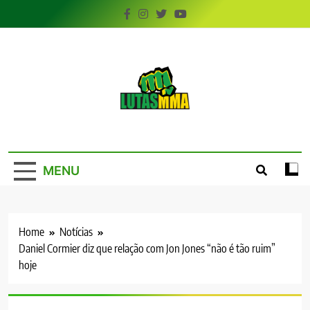
Skip
to
content
LutasMMA
Seu Site de Combate!
MENU
Home
Notícias
Daniel Cormier diz que relação com Jon Jones “não é tão ruim”
hoje