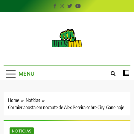
Skip
to
content
LutasMMA
Seu Site de Combate!
MENU
Home
Notícias
Cormier aposta em nocaute de Alex Pereira sobre Ciryl Gane hoje
NOTÍCIAS