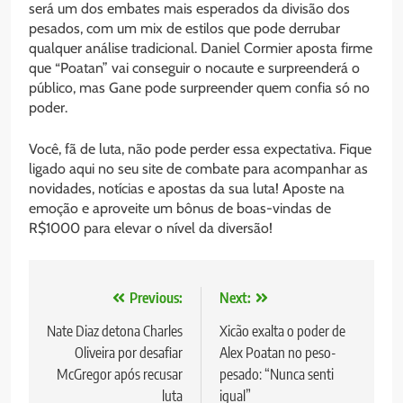
será um dos embates mais esperados da divisão dos
pesados, com um mix de estilos que pode derrubar
qualquer análise tradicional. Daniel Cormier aposta firme
que “Poatan” vai conseguir o nocaute e surpreenderá o
público, mas Gane pode surpreender quem confia só no
poder.
Você, fã de luta, não pode perder essa expectativa. Fique
ligado aqui no seu site de combate para acompanhar as
novidades, notícias e apostas da sua luta! Aposte na
emoção e aproveite um bônus de boas-vindas de
R$1000 para elevar o nível da diversão!
Navegação
Previous:
Next:
de
Nate Diaz detona Charles
Xicão exalta o poder de
Oliveira por desafiar
Alex Poatan no peso-
Post
McGregor após recusar
pesado: “Nunca senti
luta
igual”