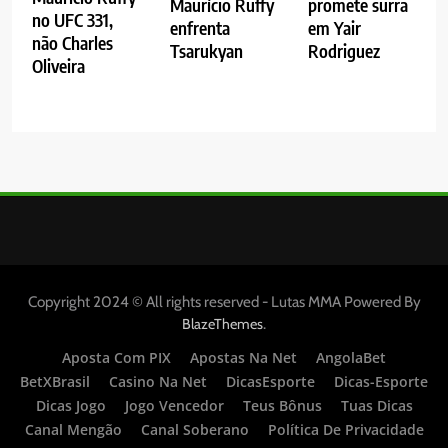
Maurício Ruffy
promete surra
no UFC 331,
enfrenta
em Yair
não Charles
Tsarukyan
Rodriguez
Oliveira
Copyright 2024 © All rights reserved - Lutas MMA Powered By
.
BlazeThemes
Aposta Com PIX
Apostas Na Net
AngolaBet
BetXBrasil
Casino Na Net
DicasEsporte
Dicas-Esporte
Dicas Jogo
Jogo Vencedor
Teus Bônus
Tuas Dicas
Canal Mengão
Canal Soberano
Política De Privacidade