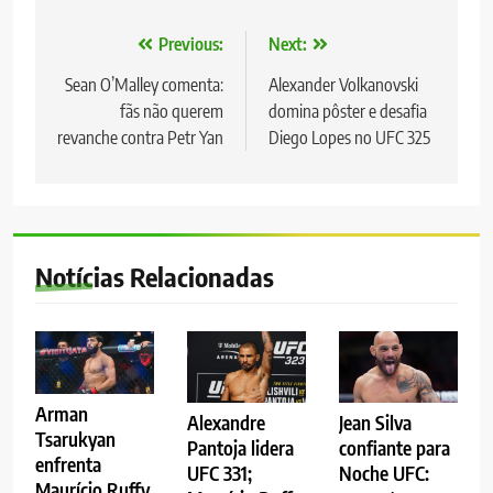
Navegação
Previous:
Next:
de
Sean O’Malley comenta:
Alexander Volkanovski
fãs não querem
domina pôster e desafia
Post
revanche contra Petr Yan
Diego Lopes no UFC 325
Notícias Relacionadas
Arman
Alexandre
Jean Silva
Tsarukyan
Pantoja lidera
confiante para
enfrenta
UFC 331;
Noche UFC:
Maurício Ruffy