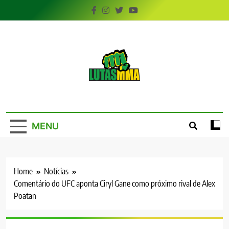
Skip
to
content
LutasMMA
Seu Site de Combate!
MENU
Home
Notícias
Comentário do UFC aponta Ciryl Gane como próximo rival de Alex
Poatan