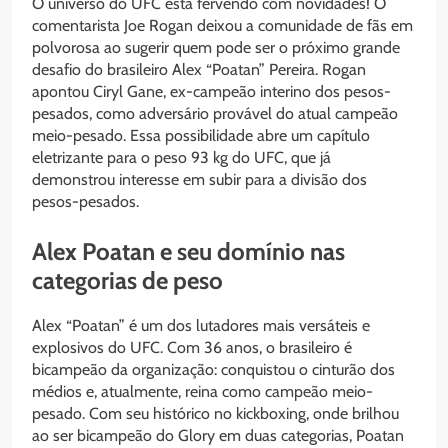
O universo do UFC está fervendo com novidades! O
comentarista Joe Rogan deixou a comunidade de fãs em
polvorosa ao sugerir quem pode ser o próximo grande
desafio do brasileiro Alex “Poatan” Pereira. Rogan
apontou Ciryl Gane, ex-campeão interino dos pesos-
pesados, como adversário provável do atual campeão
meio-pesado. Essa possibilidade abre um capítulo
eletrizante para o peso 93 kg do UFC, que já
demonstrou interesse em subir para a divisão dos
pesos-pesados.
Alex Poatan e seu domínio nas
categorias de peso
Alex “Poatan” é um dos lutadores mais versáteis e
explosivos do UFC. Com 36 anos, o brasileiro é
bicampeão da organização: conquistou o cinturão dos
médios e, atualmente, reina como campeão meio-
pesado. Com seu histórico no kickboxing, onde brilhou
ao ser bicampeão do Glory em duas categorias, Poatan