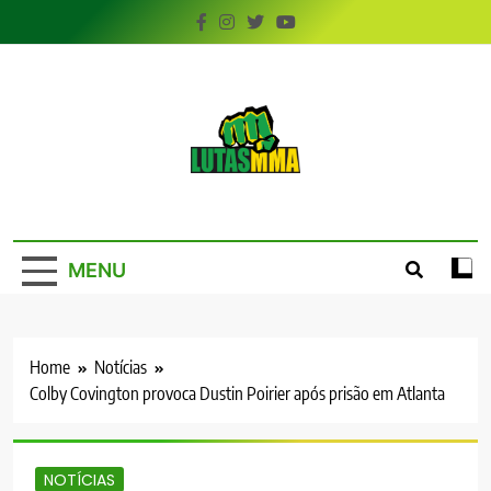
Skip
to
content
LutasMMA
Seu Site de Combate!
MENU
Home
Notícias
Colby Covington provoca Dustin Poirier após prisão em Atlanta
NOTÍCIAS