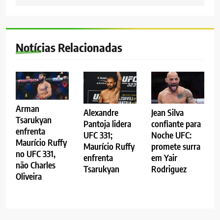
Notícias Relacionadas
Arman
Alexandre
Jean Silva
Tsarukyan
Pantoja lidera
confiante para
enfrenta
UFC 331;
Noche UFC:
Maurício Ruffy
Maurício Ruffy
promete surra
no UFC 331,
enfrenta
em Yair
não Charles
Tsarukyan
Rodriguez
Oliveira