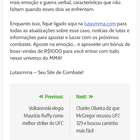
mais emoção e guerra verbal, características que não
faltam quando esses dois se enfrentam.
Enquanto isso, fique ligado aqui na
lutasmma.com
para
todas as atualizações sobre esse caso, notícias de lutas e
informações para apostar e lucrar com os próximos
combates. Aposte na emoção… e aproveite um bônus de
boas-vindas de R$1000 para você entrar com tudo
nesse universo do MMA!
Lutasmma – Seu Site de Combate!
Navegação
Previous:
Next:
de
Volkanovski elogia
Charles Oliveira diz que
Maurício Ruffy como
McGregor recusou UFC
Post
melhor striker do UFC
329 e buscou caminho
mais fácil