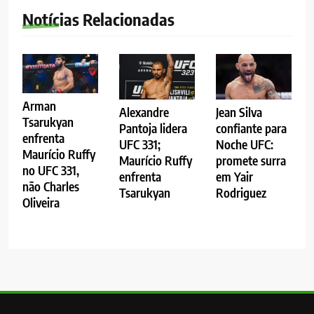
Notícias Relacionadas
Arman
Alexandre
Jean Silva
Tsarukyan
Pantoja lidera
confiante para
enfrenta
UFC 331;
Noche UFC:
Maurício Ruffy
Maurício Ruffy
promete surra
no UFC 331,
enfrenta
em Yair
não Charles
Tsarukyan
Rodriguez
Oliveira