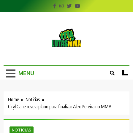
Skip
to
content
LutasMMA
Seu Site de Combate!
MENU
Home
Notícias
Ciryl Gane revela plano para finalizar Alex Pereira no MMA
NOTÍCIAS