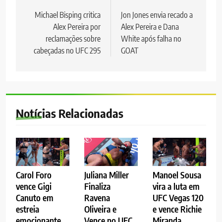
de
Michael Bisping critica
Jon Jones envia recado a
Alex Pereira por
Alex Pereira e Dana
Post
reclamações sobre
White após falha no
cabeçadas no UFC 295
GOAT
Notícias Relacionadas
Carol Foro
Juliana Miller
Manoel Sousa
vence Gigi
Finaliza
vira a luta em
Canuto em
Ravena
UFC Vegas 120
estreia
Oliveira e
e vence Richie
emocionante
Vence no UFC
Miranda