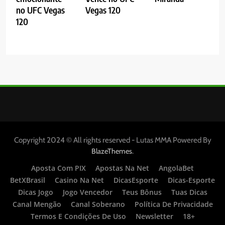
no UFC Vegas
Vegas 120
120
Copyright 2024 © All rights reserved - Lutas MMA Powered By
.
BlazeThemes
Aposta Com PIX
Apostas Na Net
AngolaBet
BetXBrasil
Casino Na Net
DicasEsporte
Dicas-Esporte
Dicas Jogo
Jogo Vencedor
Teus Bônus
Tuas Dicas
Canal Mengão
Canal Soberano
Política De Privacidade
Termos E Condições De Uso
Newsletter
18+