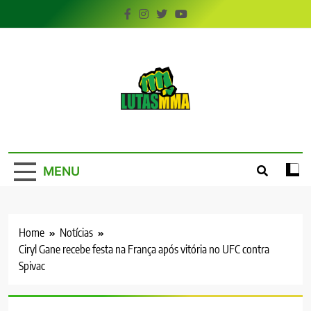
Skip
to
content
LutasMMA
Seu Site de Combate!
MENU
Home
Notícias
Ciryl Gane recebe festa na França após vitória no UFC contra
Spivac