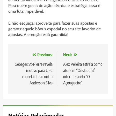
Para quem gosta de ação, técnica e estratégia, essa é
uma luta imperdível.
E não esqueça: aproveite para fazer suas apostas e
garantir aquele bônus especial no seu site favorito de
apostas. A emoção está garantida!
Navegação
Previous:
Next:
de
Georges St-Pierre revela
Alex Pereira estreia como
motivo para UFC
ator em “Onslaught”
Post
cancelar luta contra
interpretando “O
Anderson Silva
Açougueiro”
Notícias Relacionadas