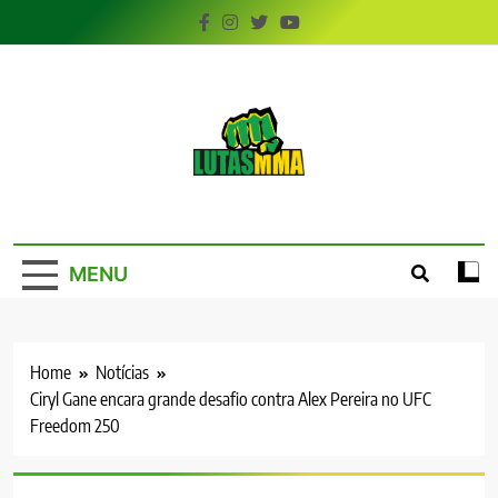
Skip
to
content
LutasMMA
Seu Site de Combate!
MENU
Home
Notícias
Ciryl Gane encara grande desafio contra Alex Pereira no UFC
Freedom 250