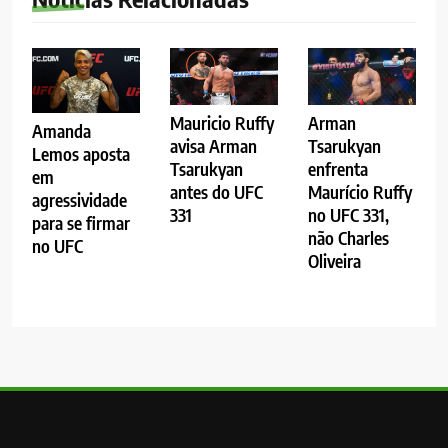
Mauricio Ruffy
Arman
Amanda
avisa Arman
Tsarukyan
Lemos aposta
Tsarukyan
enfrenta
em
antes do UFC
Maurício Ruffy
agressividade
331
no UFC 331,
para se firmar
não Charles
no UFC
Oliveira