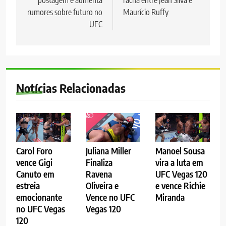
postagem e aumenta
racha entre Jean Silva e
Post
rumores sobre futuro no
Maurício Ruffy
UFC
Notícias Relacionadas
Carol Foro
Juliana Miller
Manoel Sousa
vence Gigi
Finaliza
vira a luta em
Canuto em
Ravena
UFC Vegas 120
estreia
Oliveira e
e vence Richie
emocionante
Vence no UFC
Miranda
no UFC Vegas
Vegas 120
120