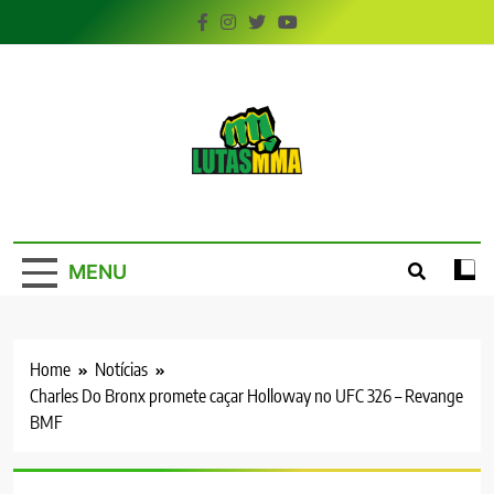
Skip
to
content
LutasMMA
Seu Site de Combate!
MENU
Home
Notícias
Charles Do Bronx promete caçar Holloway no UFC 326 – Revange
BMF