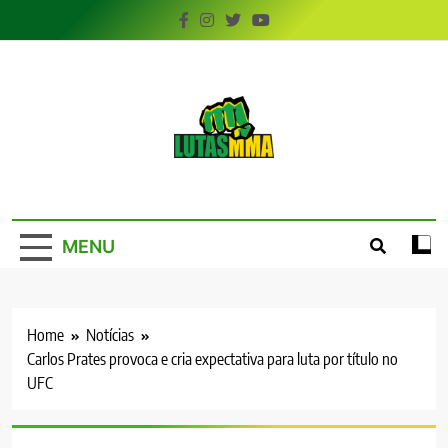
Skip
to
content
LutasMMA
Seu Site de Combate!
MENU
Home
Notícias
Carlos Prates provoca e cria expectativa para luta por título no
UFC