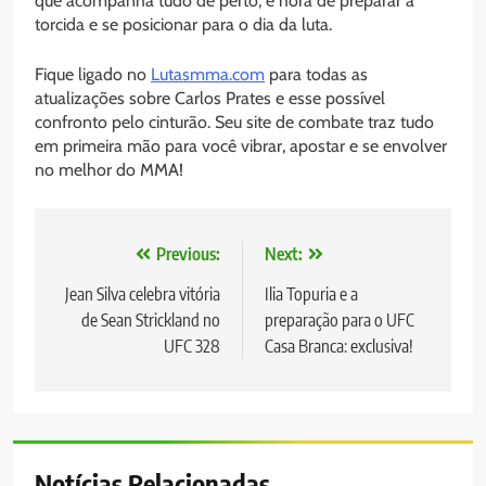
que acompanha tudo de perto, é hora de preparar a
torcida e se posicionar para o dia da luta.
Fique ligado no
Lutasmma.com
para todas as
atualizações sobre Carlos Prates e esse possível
confronto pelo cinturão. Seu site de combate traz tudo
em primeira mão para você vibrar, apostar e se envolver
no melhor do MMA!
Navegação
Previous:
Next:
de
Jean Silva celebra vitória
Ilia Topuria e a
de Sean Strickland no
preparação para o UFC
Post
UFC 328
Casa Branca: exclusiva!
Notícias Relacionadas