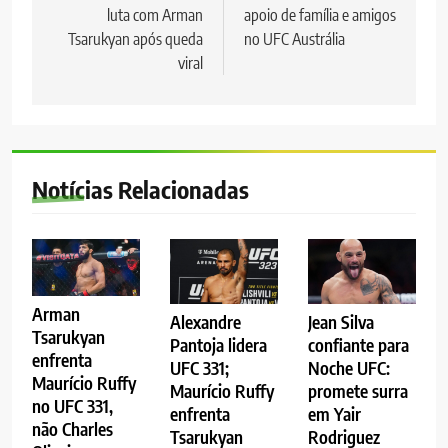
luta com Arman
apoio de família e amigos
Post
Tsarukyan após queda
no UFC Austrália
viral
Notícias Relacionadas
Arman
Alexandre
Jean Silva
Tsarukyan
Pantoja lidera
confiante para
enfrenta
UFC 331;
Noche UFC:
Maurício Ruffy
Maurício Ruffy
promete surra
no UFC 331,
enfrenta
em Yair
não Charles
Tsarukyan
Rodriguez