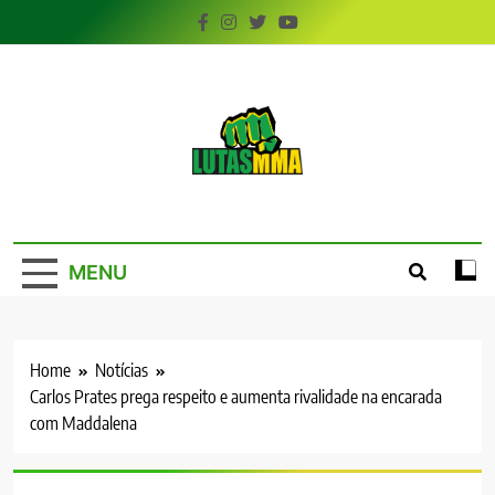
Skip
to
content
LutasMMA
Seu Site de Combate!
MENU
Home
Notícias
Carlos Prates prega respeito e aumenta rivalidade na encarada
com Maddalena