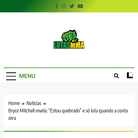
Skip
to
content
LutasMMA
Seu Site de Combate!
MENU
Home
Notícias
Bryce Mitchell revela: “Estou quebrado” e só luta quando a conta
zera