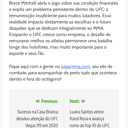
Bryce Mitchell abriu o jogo sobre sua condição financeira
e expôs um problema persistente dentro do UFC: a
remuneração insuficiente para muitos lutadores. Essa
realidade impacta diretamente as escolhas e o futuro
daqueles que se dedicam integralmente ao MMA.
Enquanto o UFC cresce como empresa, o desafio de
remunerar melhor os atletas permanece uma batalha
longe dos holofotes, mas muito importante para o
esporte e seus fãs.
Fique aqui com a gente no
lutasmma.com
, seu site de
combate, para acompanhar de perto tudo que acontece
dentro e fora do octógono!
Navegação
Previous:
Next:
de
Sucesso na Casa Branca
Luana Santos vence
desviou atenção do UFC
Karol Rosa e avança
Post
Vegas 119 em 2020
rumo ao top 10 do UFC