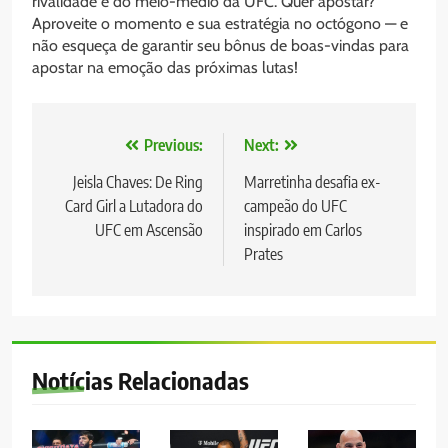
rivalidade e do meio-médio da UFC. Quer apostar?
Aproveite o momento e sua estratégia no octógono — e
não esqueça de garantir seu bônus de boas-vindas para
apostar na emoção das próximas lutas!
Navegação
Previous:
Next:
de
Jeisla Chaves: De Ring
Marretinha desafia ex-
Card Girl a Lutadora do
campeão do UFC
Post
UFC em Ascensão
inspirado em Carlos
Prates
Notícias Relacionadas