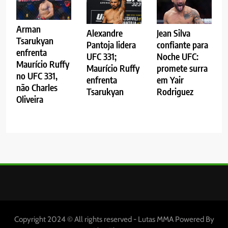
Arman
Alexandre
Jean Silva
Tsarukyan
Pantoja lidera
confiante para
enfrenta
UFC 331;
Noche UFC:
Maurício Ruffy
Maurício Ruffy
promete surra
no UFC 331,
enfrenta
em Yair
não Charles
Tsarukyan
Rodriguez
Oliveira
Copyright 2024 © All rights reserved - Lutas MMA Powered By