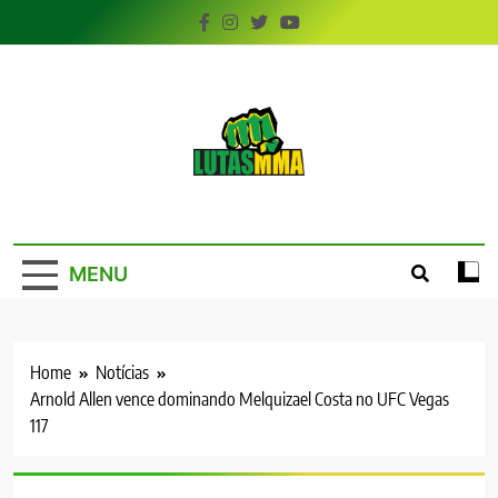
Skip
to
content
LutasMMA
Seu Site de Combate!
MENU
Home
Notícias
Arnold Allen vence dominando Melquizael Costa no UFC Vegas
117