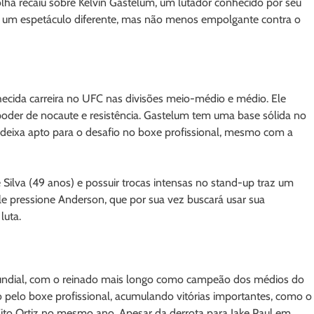
olha recaiu sobre Kelvin Gastelum, um lutador conhecido por seu
ete um espetáculo diferente, mas não menos empolgante contra o
hecida carreira no UFC nas divisões meio-médio e médio. Ele
poder de nocaute e resistência. Gastelum tem uma base sólida no
 deixa apto para o desafio no boxe profissional, mesmo com a
Silva (49 anos) e possuir trocas intensas no stand-up traz um
ele pressione Anderson, que por sua vez buscará usar sua
luta.
ndial, com o reinado mais longo como campeão dos médios do
 pelo boxe profissional, acumulando vitórias importantes, como o
e Tito Ortiz no mesmo ano. Apesar da derrota para Jake Paul em