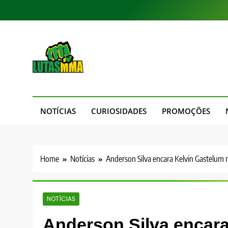
Skip
to
content
LutasMMA
Seu Site de Combate!
NOTÍCIAS
CURIOSIDADES
PROMOÇÕES
Home
Notícias
Anderson Silva encara Kelvin Gastelum no
NOTÍCIAS
Anderson Silva encara