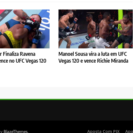
er Finaliza Ravena
Manoel Sousa vira a luta em UFC
Vence no UFC Vegas 120
Vegas 120 e vence Richie Miranda
By
.
Aposta Com PIX
Apo
BlazeThemes