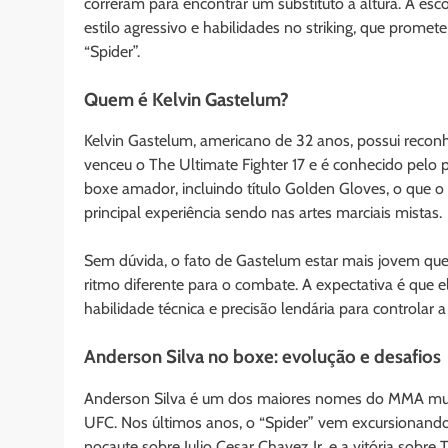
correram para encontrar um substituto à altura. A esc
estilo agressivo e habilidades no striking, que prom
“Spider”.
Quem é Kelvin Gastelum?
Kelvin Gastelum, americano de 32 anos, possui recon
venceu o The Ultimate Fighter 17 e é conhecido pelo 
boxe amador, incluindo título Golden Gloves, o que o
principal experiência sendo nas artes marciais mistas.
Sem dúvida, o fato de Gastelum estar mais jovem que 
ritmo diferente para o combate. A expectativa é que 
habilidade técnica e precisão lendária para controlar a 
Anderson Silva no boxe: evolução e desafios
Anderson Silva é um dos maiores nomes do MMA mu
UFC. Nos últimos anos, o “Spider” vem excursionando
nocaute sobre Julio Cesar Chavez Jr. e a vitória sobr