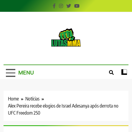
Skip
to
content
LutasMMA
Seu Site de Combate!
MENU
Home
Notícias
Alex Pereira recebe elogios de Israel Adesanya após derrota no
UFC Freedom 250