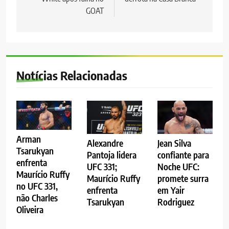
GOAT
Notícias Relacionadas
Arman
Alexandre
Jean Silva
Tsarukyan
Pantoja lidera
confiante para
enfrenta
UFC 331;
Noche UFC:
Maurício Ruffy
Maurício Ruffy
promete surra
no UFC 331,
enfrenta
em Yair
não Charles
Tsarukyan
Rodriguez
Oliveira