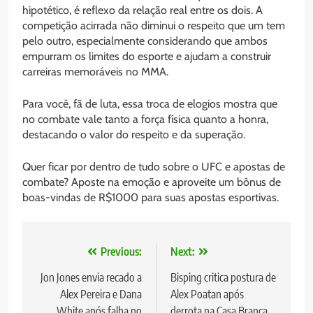
hipotético, é reflexo da relação real entre os dois. A
competição acirrada não diminui o respeito que um tem
pelo outro, especialmente considerando que ambos
empurram os limites do esporte e ajudam a construir
carreiras memoráveis no MMA.
Para você, fã de luta, essa troca de elogios mostra que
no combate vale tanto a força física quanto a honra,
destacando o valor do respeito e da superação.
Quer ficar por dentro de tudo sobre o UFC e apostas de
combate? Aposte na emoção e aproveite um bônus de
boas-vindas de R$1000 para suas apostas esportivas.
Navegação
Previous:
Next:
de
Jon Jones envia recado a
Bisping critica postura de
Alex Pereira e Dana
Alex Poatan após
Post
White após falha no
derrota na Casa Branca