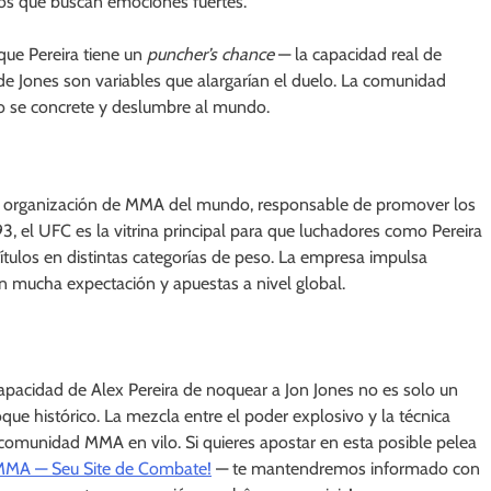
dos que buscan emociones fuertes.
que Pereira tiene un
puncher’s chance
— la capacidad real de
 de Jones son variables que alargarían el duelo. La comunidad
o se concrete y deslumbre al mundo.
r organización de MMA del mundo, responsable de promover los
el UFC es la vitrina principal para que luchadores como Pereira
tulos en distintas categorías de peso. La empresa impulsa
n mucha expectación y apuestas a nivel global.
apacidad de Alex Pereira de noquear a Jon Jones no es solo un
ue histórico. La mezcla entre el poder explosivo y la técnica
 comunidad MMA en vilo. Si quieres apostar en esta posible pelea
MA — Seu Site de Combate!
— te mantendremos informado con