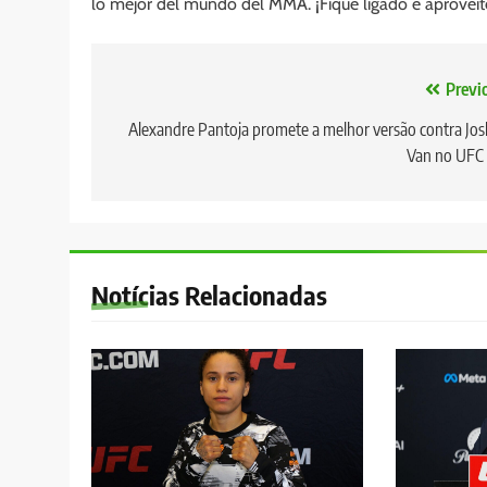
lo mejor del mundo del MMA. ¡Fique ligado e aproveit
Navegação
Previ
de
Alexandre Pantoja promete a melhor versão contra Jo
Van no UFC
Post
Notícias Relacionadas