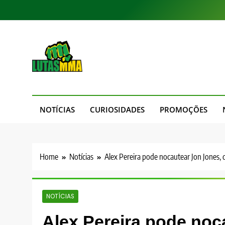
Skip
to
content
LutasMMA
Seu Site de Combate!
NOTÍCIAS
CURIOSIDADES
PROMOÇÕES
Home
Notícias
Alex Pereira pode nocautear Jon Jones,
NOTÍCIAS
Alex Pereira pode noca