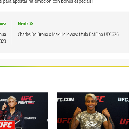
e para apostar na emoción con bônus especiais!
ous:
Next:
shua
Charles Do Bronx x Max Holloway: título BMF no UFC 326
 323