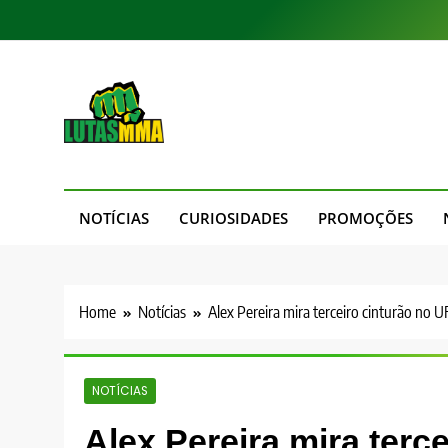
Skip
to
content
LutasMMA
Seu Site de Combate!
NOTÍCIAS
CURIOSIDADES
PROMOÇÕES
Home
Notícias
Alex Pereira mira terceiro cinturão no UF
NOTÍCIAS
Alex Pereira mira terc