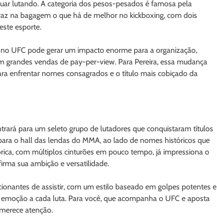
inuar lutando. A categoria dos pesos-pesados é famosa pela
” traz na bagagem o que há de melhor no kickboxing, com dois
deste esporte.
 no UFC pode gerar um impacto enorme para a organização,
m grandes vendas de pay-per-view. Para Pereira, essa mudança
para enfrentar nomes consagrados e o título mais cobiçado da
ntrará para um seleto grupo de lutadores que conquistaram títulos
us para o hall das lendas do MMA, ao lado de nomes históricos que
rica, com múltiplos cinturões em pouco tempo, já impressiona o
firma sua ambição e versatilidade.
ionantes de assistir, com um estilo baseado em golpes potentes e
 e emoção a cada luta. Para você, que acompanha o UFC e aposta
merece atenção.