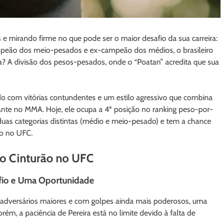
s e mirando firme no que pode ser o maior desafio da sua carreira:
campeão dos meio-pesados e ex-campeão dos médios, o brasileiro
? A divisão dos pesos-pesados, onde o “Poatan” acredita que sua
 com vitórias contundentes e um estilo agressivo que combina
nte no MMA. Hoje, ele ocupa a 4ª posição no ranking peso-por-
m duas categorias distintas (médio e meio-pesado) e tem a chance
são no UFC.
iro Cinturão no UFC
fio e Uma Oportunidade
r adversários maiores e com golpes ainda mais poderosos, uma
rém, a paciência de Pereira está no limite devido à falta de