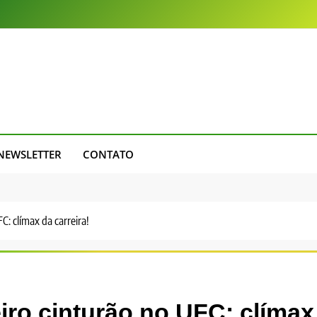
NEWSLETTER
CONTATO
C: clímax da carreira!
eiro cinturão no UFC: clímax