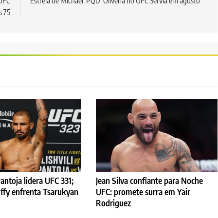
 UFC
Estreia de Michael ‘PQD’ Oliveira no UFC Sérvia em agosto
s 75
antoja lidera UFC 331;
Jean Silva confiante para Noche
ffy enfrenta Tsarukyan
UFC: promete surra em Yair
Rodriguez