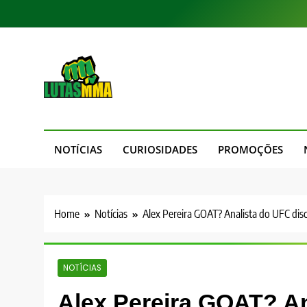
Skip
to
content
LutasMMA
Seu Site de Combate!
NOTÍCIAS
CURIOSIDADES
PROMOÇÕES
Home
Notícias
Alex Pereira GOAT? Analista do UFC disc
NOTÍCIAS
Alex Pereira GOAT? An