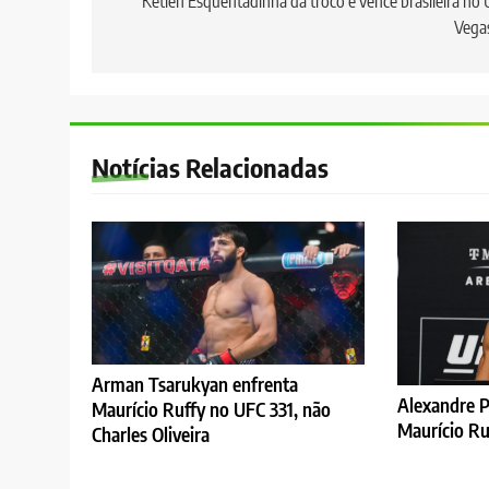
de
Ketlen Esquentadinha dá troco e vence brasileira no
Vega
Post
Notícias Relacionadas
Arman Tsarukyan enfrenta
Alexandre P
Maurício Ruffy no UFC 331, não
Maurício Ru
Charles Oliveira