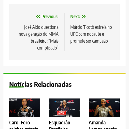
Navegação
Previous:
Next:
de
José Aldo questiona
Márcio Ticotô estreia no
nova geração do MMA
UFC com nocaute e
Post
brasileiro: “Mais
promete ser campeão
complicado”
Notícias Relacionadas
Carol Foro
Esquadrão
Amanda
celebra estreia
Brasileiro
Lemos aposta