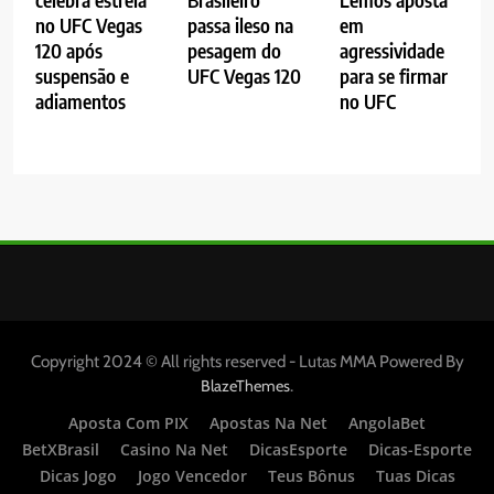
no UFC Vegas
passa ileso na
em
120 após
pesagem do
agressividade
suspensão e
UFC Vegas 120
para se firmar
adiamentos
no UFC
Copyright 2024 © All rights reserved - Lutas MMA Powered By
.
BlazeThemes
Aposta Com PIX
Apostas Na Net
AngolaBet
BetXBrasil
Casino Na Net
DicasEsporte
Dicas-Esporte
Dicas Jogo
Jogo Vencedor
Teus Bônus
Tuas Dicas