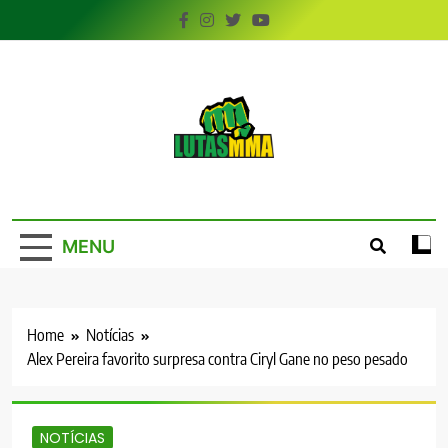
Skip
to
content
LutasMMA
Seu Site de Combate!
MENU
Home
Notícias
Alex Pereira favorito surpresa contra Ciryl Gane no peso pesado
NOTÍCIAS