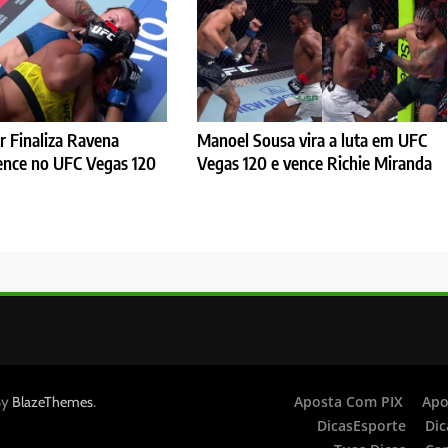
er Finaliza Ravena
Manoel Sousa vira a luta em UFC
Vence no UFC Vegas 120
Vegas 120 e vence Richie Miranda
By
.
Aposta Com PIX
Apo
BlazeThemes
DicasEsporte
Dic