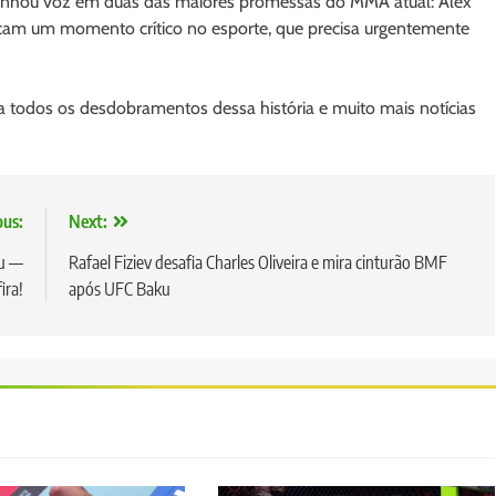
ganhou voz em duas das maiores promessas do MMA atual: Alex
icam um momento crítico no esporte, que precisa urgentemente
 todos os desdobramentos dessa história e muito mais notícias
ous:
Next:
ku —
Rafael Fiziev desafia Charles Oliveira e mira cinturão BMF
ira!
após UFC Baku