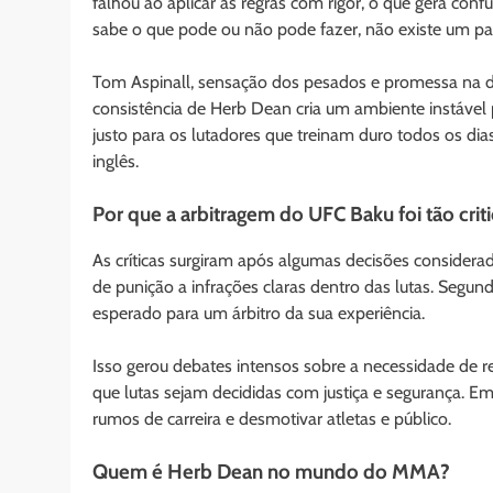
falhou ao aplicar as regras com rigor, o que gera co
sabe o que pode ou não pode fazer, não existe um padr
Tom Aspinall, sensação dos pesados e promessa na div
consistência de Herb Dean cria um ambiente instável p
justo para os lutadores que treinam duro todos os dias
inglês.
Por que a arbitragem do UFC Baku foi tão crit
As críticas surgiram após algumas decisões considerad
de punição a infrações claras dentro das lutas. Segun
esperado para um árbitro da sua experiência.
Isso gerou debates intensos sobre a necessidade de re
que lutas sejam decididas com justiça e segurança. E
rumos de carreira e desmotivar atletas e público.
Quem é Herb Dean no mundo do MMA?