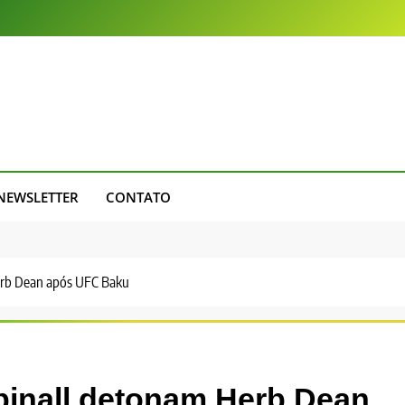
NEWSLETTER
CONTATO
Herb Dean após UFC Baku
pinall detonam Herb Dean