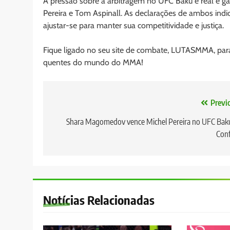
A pressão sobre a arbitragem no UFC Baku é real e 
Pereira e Tom Aspinall. As declarações de ambos ind
ajustar-se para manter sua competitividade e justiça.
Fique ligado no seu site de combate, LUTASMMA, para
quentes do mundo do MMA!
Navegação
Previ
de
Shara Magomedov vence Michel Pereira no UFC Ba
Conf
Post
Notícias Relacionadas