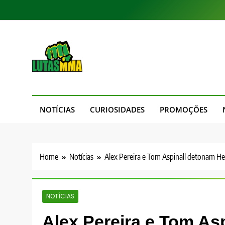
Skip
to
content
LutasMMA
Seu Site de Combate!
NOTÍCIAS
CURIOSIDADES
PROMOÇÕES
Home
Notícias
Alex Pereira e Tom Aspinall detonam 
NOTÍCIAS
Alex Pereira e Tom As