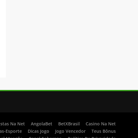
stas Na Net
AngolaBet
BetXBrasil
Casino Na Net
as-Esporte
Dicas Jogo
Jogo Vencedor
Teus Bônus